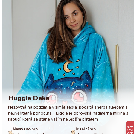
Vyhněte se sušení v sušičce, protože to může poškodit
tkaninu.
Perte odděleně od ostatních barev, abyste zabránili
přenosu barev.
Nepřehřívejte svůj huggie; vysoké teploty ho mohou
zničit.
Pro nejlepší výsledky doporučujeme prát ručně ve
studené vodě. Váš huggie vám poděkuje tím, že zůstane
měkký, útulný a nádherně objemný po mnoho let! :)
Huggie Deka
Nezbytná na podzim a v zimě! Teplá, podšitá sherpa fleecem a
neuvěřitelně pohodlná. Huggie je obrovská nadměrná mikina s
kapucí, která se stane vaším nejlepším přítelem.
GET
Navrženo pro
Ideální pro
10%
OFF