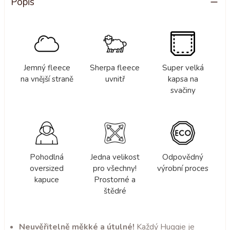
Popis
Jemný fleece
Sherpa fleece
Super velká
na vnější straně
uvnitř
kapsa na
svačiny
Pohodlná
Jedna velikost
Odpovědný
oversized
pro všechny!
výrobní proces
kapuce
Prostorné a
štědré
Neuvěřitelně měkké a útulné!
Každý Huggie je