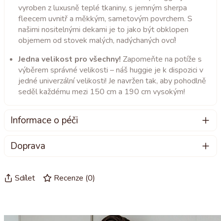
vyroben z luxusně teplé tkaniny, s jemným sherpa
fleecem uvnitř a měkkým, sametovým povrchem. S
našimi nositelnými dekami je to jako být obklopen
objemem od stovek malých, nadýchaných ovcí!
Jedna velikost pro všechny!
Zapomeňte na potíže s
výběrem správné velikosti – náš huggie je k dispozici v
jedné univerzální velikosti! Je navržen tak, aby pohodlně
seděl každému mezi 150 cm a 190 cm vysokým!
Informace o péči
Jak se starat o svůj huggie:
Doprava
Svůj huggie můžete prát ručně nebo v pračce, ideálně
Většinu našich huggie odesíláme do 24 hodin nebo
při teplotě do 40 °C.
dokonce ve stejný pracovní den!
Sdílet
Recenze
(
0
)
Pokud používáte pračku, zvolte jemný cyklus, abyste
chránili jemnou tkaninu huggie.
Držte se jemných detergentů, nejlépe těch určených pro
vlnu nebo hedvábí.