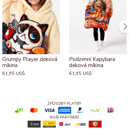
Grumpy Player deková
Podzimní Kapybara
mikina
deková mikina
61,95 US$
61,95 US$
ZPŮSOBY PLATBY
NAŠI PARTNEŘI