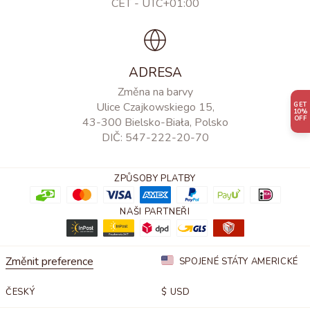
CET - UTC+01:00
ADRESA
Změna na barvy
Ulice Czajkowskiego 15,
GET
10%
OFF
43-300 Bielsko-Biała, Polsko
DIČ: 547-222-20-70
ZPŮSOBY PLATBY
NAŠI PARTNEŘI
Změnit preference
SPOJENÉ STÁTY AMERICKÉ
ČESKÝ
$
USD