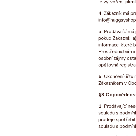
je vytvořen, jakm
4.
Zákazník má prá
info@huggsyshop
5.
Prodávající má 
pokud Zákazník: a
informace, které b
Prostřednictvím i
osobní zájmy ost
opětovná registra
6.
Ukončení účtu n
Zákazníkem v Ob
§3 Odpovědnost
1.
Prodávající nes
souladu s podmín
prodeje spotřebit
souladu s podmín