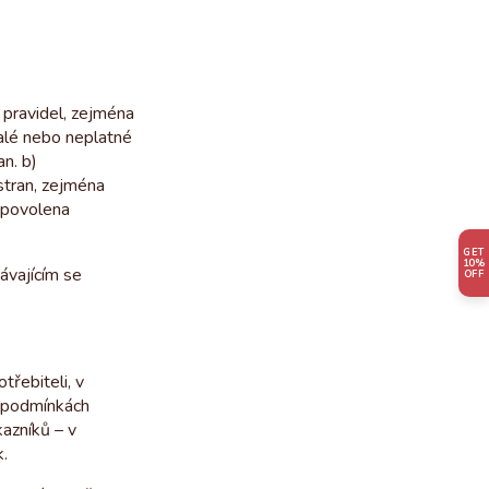
 pravidel, zejména
ralé nebo neplatné
n. b)
stran, zejména
 povolena
GET
10%
ávajícím se
OFF
třebiteli, v
h podmínkách
azníků – v
.