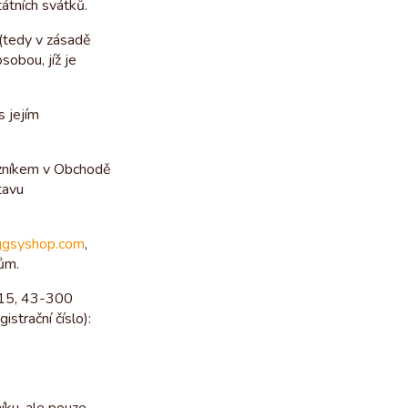
átních svátků.
 (tedy v zásadě
sobou, jíž je
s jejím
kazníkem v Obchodě
tavu
gsyshop.com
,
kům.
. 15, 43-300
strační číslo):