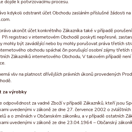
ile dojde k potvrzovacímu procesu.
vo kdykoli odstranit účet Obchodu zasláním příslušné žádosti na
.com.
právo ukončit účet konkrétního Zákazníka také v případě porušení
) Při registraci v internetovém Obchodě poskytl nepřesné, zasta
y mohly být zavádějící nebo by mohly porušovat práva třetích stra
nternetového obchodu spáchal čin porušující osobní zájmy třetích 
atních Zákazníků internetového Obchodu, V takovém případě není
ce.
emá vliv na platnost dřívějších právních úkonů provedených Prod
chodě.
 za výrobky
e odpovědnost za vadné Zboží v případě Zákazníků, kteří jsou Spo
kami uvedenými v zákoně ze dne 27. července 2002 o zvláštníc
elů a o změnách v Občanském zákoníku, a v případě ostatních Zák
kami uvedenými v zákoně ze dne 23.04.1964 – Občanský zákoník