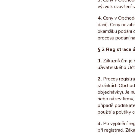
3.
Ceny v Obchodě
výzvu k uzavření 
4.
Ceny v Obchodě 
daní). Ceny nezah
okamžiku podání 
procesu podání na
§ 2 Registrace 
1.
Zákazníkům je n
uživatelského Účt
2.
Proces registra
stránkách Obchodu
objednávky). Je n
nebo název firmy, 
případě podnikatel
použití a politiky 
3.
Po vyplnění reg
při registraci. Zá