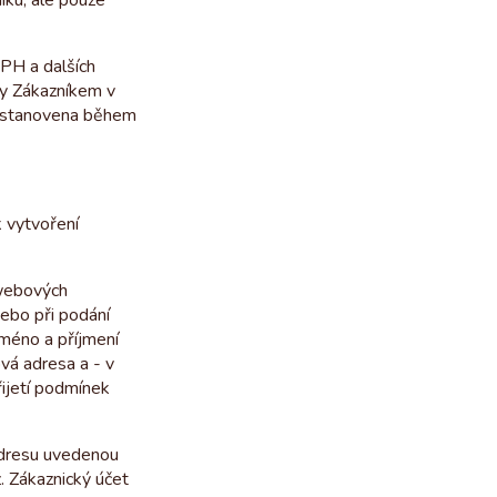
ku, ale pouze
DPH a dalších
ny Zákazníkem v
e stanovena během
 vytvoření
 webových
ebo při podání
jméno a příjmení
ová adresa a - v
řijetí podmínek
adresu uvedenou
z. Zákaznický účet