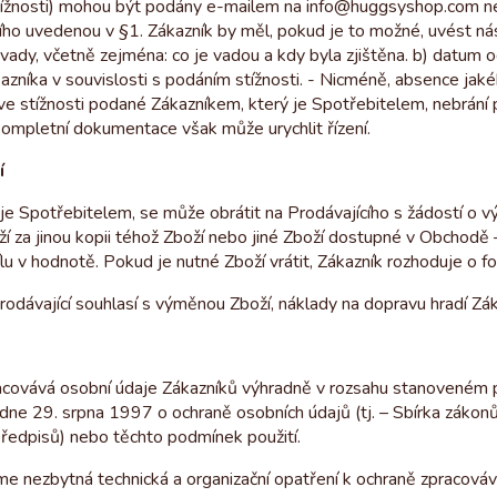
tížnosti) mohou být podány e-mailem na info@huggsyshop.com 
ího uvedenou v §1. Zákazník by měl, pokud je to možné, uvést nás
s vady, včetně zejména: co je vadou a kdy byla zjištěna. b) datum o
azníka v souvislosti s podáním stížnosti. - Nicméně, absence jaké
e stížnosti podané Zákazníkem, který je Spotřebitelem, nebrání
 kompletní dokumentace však může urychlit řízení.
í
 je Spotřebitelem, se může obrátit na Prodávajícího s žádostí o 
 za jinou kopii téhož Zboží nebo jiné Zboží dostupné v Obchodě –
lu v hodnotě. Pokud je nutné Zboží vrátit, Zákazník rozhoduje o f
rodávající souhlasí s výměnou Zboží, náklady na dopravu hradí Zák
e
acovává osobní údaje Zákazníků výhradně v rozsahu stanoveném p
dne 29. srpna 1997 o ochraně osobních údajů (tj. – Sbírka záko
předpisů) nebo těchto podmínek použití.
jme nezbytná technická a organizační opatření k ochraně zpracová