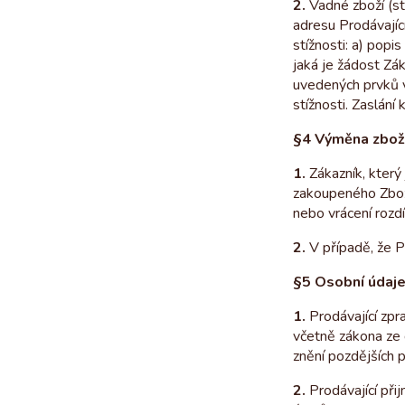
2.
Vadné zboží (s
adresu Prodávajíc
stížnosti: a) popi
jaká je žádost Zák
uvedených prvků v
stížnosti. Zaslání
§4 Výměna zbož
1.
Zákazník, který
zakoupeného Zboží
nebo vrácení rozdí
2.
V případě, že P
§5 Osobní údaj
1.
Prodávající zpr
včetně zákona ze 
znění pozdějších 
2.
Prodávající při