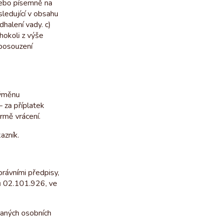
nebo písemně na
ledující v obsahu
dhalení vady. c)
hokoli z výše
 posouzení
výměnu
 za příplatek
ormě vrácení.
azník.
rávními předpisy,
nů 02.101.926, ve
vaných osobních