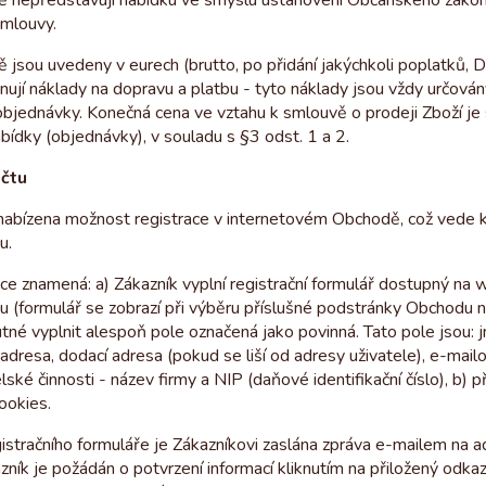
 nepředstavují nabídku ve smyslu ustanovení Občanského zákoní
smlouvy.
jsou uvedeny v eurech (brutto, po přidání jakýchkoli poplatků, 
rnují náklady na dopravu a platbu - tyto náklady jsou vždy určová
objednávky. Konečná cena ve vztahu k smlouvě o prodeji Zboží j
bídky (objednávky), v souladu s §3 odst. 1 a 2.
účtu
abízena možnost registrace v internetovém Obchodě, což vede k
u.
ce znamená: a) Zákazník vyplní registrační formulář dostupný na
 (formulář se zobrazí při výběru příslušné podstránky Obchodu n
utné vyplnit alespoň pole označená jako povinná. Tato pole jsou: 
adresa, dodací adresa (pokud se liší od adresy uživatele), e-mail
ské činnosti - název firmy a NIP (daňové identifikační číslo), b) p
cookies.
istračního formuláře je Zákazníkovi zaslána zpráva e-mailem na 
kazník je požádán o potvrzení informací kliknutím na přiložený odka