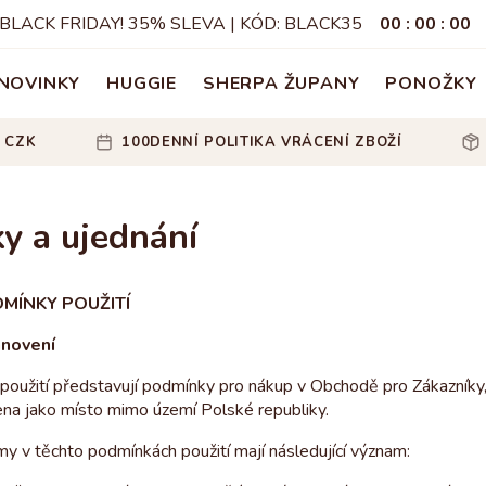
BLACK FRIDAY! 35% SLEVA | KÓD: BLACK35
00
:
00
:
00
NOVINKY
HUGGIE
SHERPA ŽUPANY
PONOŽKY
 CZK
100DENNÍ POLITIKA VRÁCENÍ ZBOŽÍ
y a ujednání
MÍNKY POUŽITÍ
anovení
oužití představují podmínky pro nákup v Obchodě pro Zákazníky, 
na jako místo mimo území Polské republiky.
my v těchto podmínkách použití mají následující význam: