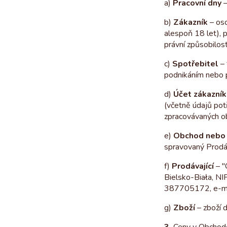
a)
Pracovní dny
–
b)
Zákazník
– oso
alespoň 18 let), p
právní způsobilos
c)
Spotřebitel
– 
podnikáním nebo p
d)
Účet zákazník
(včetně údajů pot
zpracovávaných o
e)
Obchod nebo 
spravovaný Prodáv
f)
Prodávající
– "
Bielsko-Biała, NIP
387705172, e-ma
g)
Zboží
– zboží 