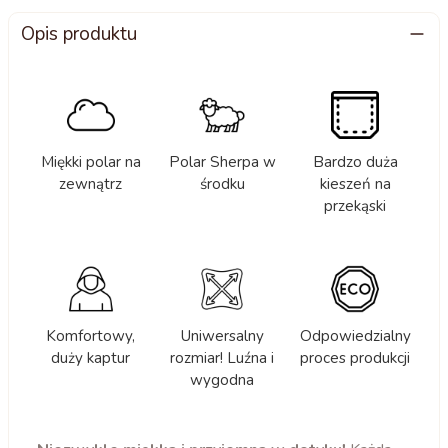
Opis produktu
Miękki polar na
Polar Sherpa w
Bardzo duża
zewnątrz
środku
kieszeń na
przekąski
Komfortowy,
Uniwersalny
Odpowiedzialny
duży kaptur
rozmiar! Luźna i
proces produkcji
wygodna