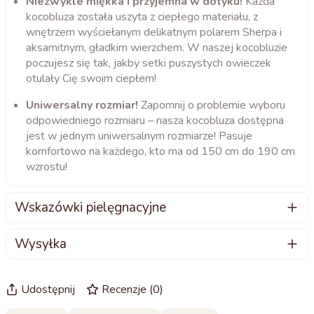
Niezwykle miękka i przyjemna w dotyku!
Każda
kocobluza została uszyta z ciepłego materiału, z
wnętrzem wyściełanym delikatnym polarem Sherpa i
aksamitnym, gładkim wierzchem. W naszej kocobluzie
poczujesz się tak, jakby setki puszystych owieczek
otulały Cię swoim ciepłem!
Uniwersalny rozmiar!
Zapomnij o problemie wyboru
odpowiedniego rozmiaru – nasza kocobluza dostępna
jest w jednym uniwersalnym rozmiarze! Pasuje
komfortowo na każdego, kto ma od 150 cm do 190 cm
wzrostu!
Wskazówki pielęgnacyjne
Oto jak najlepiej dbać o swoją kocobluzę:
Wysyłka
Możesz prać ręcznie lub w pralce – najlepiej w
Wysyłamy większość naszych kocobluz w ciągu 24
temperaturze do 40°C.
godzin, a czasem nawet tego samego dnia
Udostępnij
Recenzje
(
0
)
Jeśli korzystasz z pralki, wybierz delikatny program, aby
roboczego!
chronić wrażliwą tkaninę.