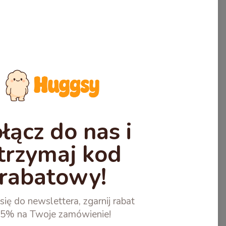
 jest to
).
łącz do nas i
trzymaj kod
rabatowy!
się do newslettera, zgarnij rabat
5% na Twoje zamówienie!
akie jak