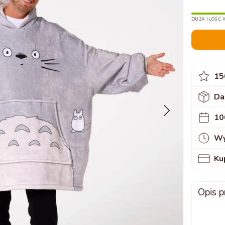
DUŻA ILOŚĆ 
15
Da
10
Wy
Ku
Opis p