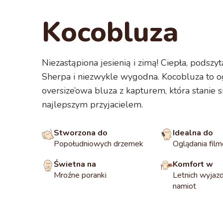
Kocobluza
Niezastąpiona jesienią i zimą! Ciepła, podszy
Sherpa i niezwykle wygodna. Kocobluza to 
oversize’owa bluza z kapturem, która stanie 
najlepszym przyjacielem.
Stworzona do
Idealna do
Popołudniowych drzemek
Oglądania fil
Świetna na
Komfort w
Mroźne poranki
Letnich wyjaz
namiot