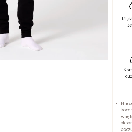
Miękk
ze
Kom
duż
Niez
kocob
wnętr
aksam
poczu