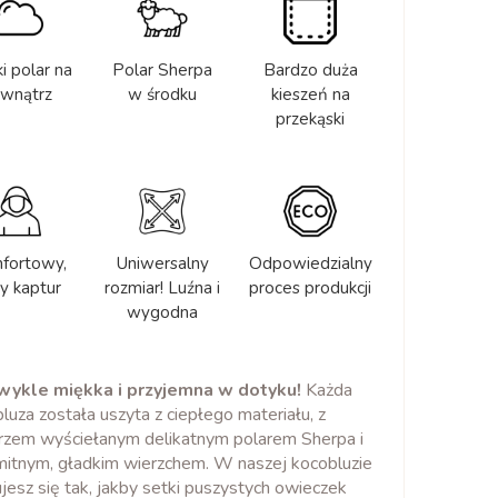
i polar na
Polar Sherpa
Bardzo duża
wnątrz
w środku
kieszeń na
przekąski
fortowy,
Uniwersalny
Odpowiedzialny
y kaptur
rozmiar! Luźna i
proces produkcji
wygodna
wykle miękka i przyjemna w dotyku!
Każda
luza została uszyta z ciepłego materiału, z
zem wyściełanym delikatnym polarem Sherpa i
itnym, gładkim wierzchem. W naszej kocobluzie
jesz się tak, jakby setki puszystych owieczek