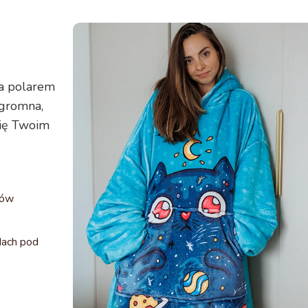
mogą 
Zalecam
Twoja k
wygodna
ta polarem
ogromna,
się Twoim
mów
dach pod