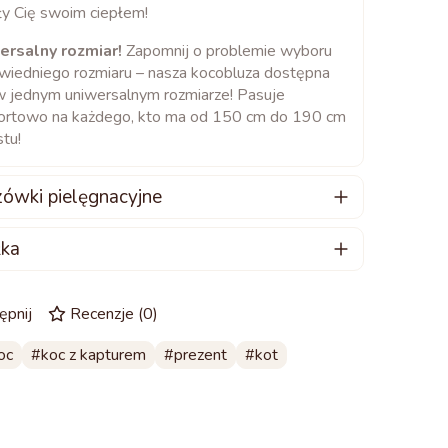
ły Cię swoim ciepłem!
ersalny rozmiar!
Zapomnij o problemie wyboru
iedniego rozmiaru – nasza kocobluza dostępna
w jednym uniwersalnym rozmiarze! Pasuje
ortowo na każdego, kto ma od 150 cm do 190 cm
tu!
ówki pielęgnacyjne
 najlepiej dbać o swoją kocobluzę:
ka
z prać ręcznie lub w pralce – najlepiej w
iasz produkt w PRZEDSPRZEDAŻY.
raturze do 40°C.
ana wysyłka: Początek lutego.
ępnij
Recenzje
(
0
)
 korzystasz z pralki, wybierz delikatny program, aby
ić wrażliwą tkaninę.
oc
koc z kapturem
prezent
kot
j wyłącznie łagodne detergenty, najlepiej
naczone do wełny lub jedwabiu.
usz kocobluzy w suszarce – może to ją uszkodzić.
 osobno, unikając mieszania z innymi kolorami.
rasuj kocobluzy, ponieważ wysokie temperatury