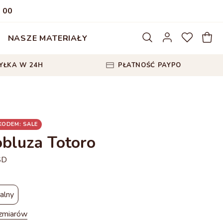
:
00
NASZE MATERIAŁY
YŁKA W 24H
PŁATNOŚĆ PAYPO
 KODEM: SALE
bluza Totoro
SD
alny
ozmiarów