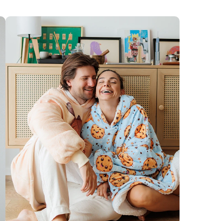
ją zniszczyć.
y pranie ręczne w zimnej wodzie. Dzięki temu
ocobluza pozostanie miękka, przyjemna w dotyku i
 przez długi czas! :)