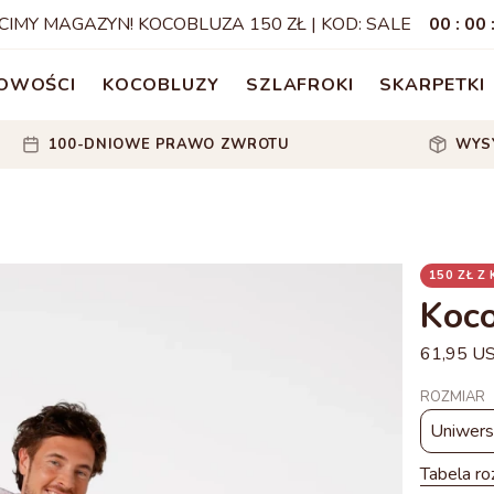
CIMY MAGAZYN! KOCOBLUZA 150 ZŁ | KOD: SALE
00
:
00
OWOŚCI
KOCOBLUZY
SZLAFROKI
SKARPETKI
100-DNIOWE PRAWO ZWROTU
WYS
150 ZŁ Z
Koco
61,95 U
ROZMIAR
Uniwers
Tabela r